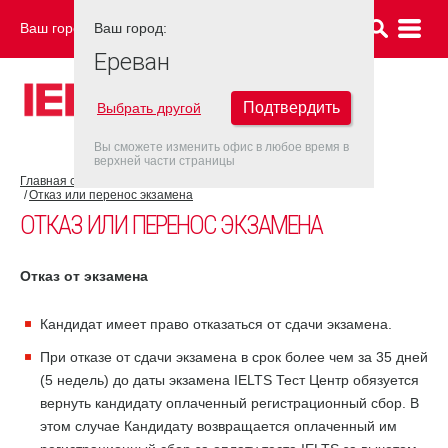
Ваш город:
Ваш город:
ЕРЕВАН
Ереван
Подтвердить
Выбрать другой
Вы сможете изменить офис в любое время в
верхней части страницы
Главная страница
Об экзамене IELTS
Экзамен IELTS
Отказ или перенос экзамена
ОТКАЗ ИЛИ ПЕРЕНОС ЭКЗАМЕНА
Отказ от экзамена
Кандидат имеет право отказаться от сдачи экзамена.
При отказе от сдачи экзамена в срок более чем за 35 дней
(5 недель) до даты экзамена IELTS Тест Центр обязуется
вернуть кандидату оплаченный регистрационный сбор. В
этом случае Кандидату возвращается оплаченный им