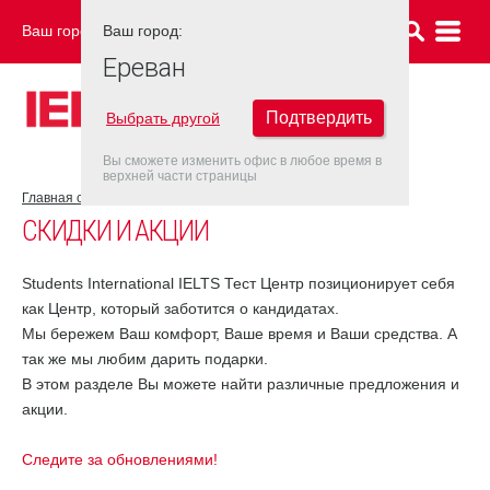
Ваш город:
Ваш город:
ЕРЕВАН
Ереван
Подтвердить
Выбрать другой
Вы сможете изменить офис в любое время в
верхней части страницы
Главная страница
Скидки и акции
СКИДКИ И АКЦИИ
Students International IELTS Тест Центр позиционирует себя
как Центр, который заботится о кандидатах.
Мы бережем Ваш комфорт, Ваше время и Ваши средства. А
так же мы любим дарить подарки.
В этом разделе Вы можете найти различные предложения и
акции.
Следите за обновлениями!