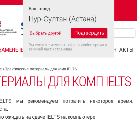
Ваш город:
Ваш город:
НУР-СУЛТАН (АСТАНА)
Нур-Султан (Астана)
Подтвердить
Выбрать другой
Вы сможете изменить офис в любое время в
ЗАМЕНЕ IELTS
FAQ
ДАТЫ IELTS 2026
КОНТАКТЫ
верхней части страницы
е
Практические материалы для комп IELTS
ЕРИАЛЫ ДЛЯ КОМП IELTS
ELTS мы рекомендуем потратить некоторое время,
ста.
о ожидать на сдаче IELTS на компьютере.