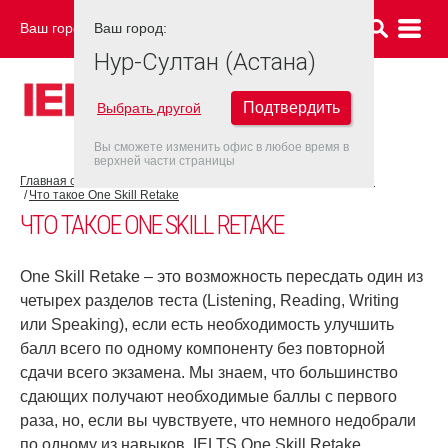
Ваш город:
Ваш город:
НУР-СУЛТАН (АСТАНА)
Нур-Султан (Астана)
Подтвердить
Выбрать другой
Вы сможете изменить офис в любое время в
верхней части страницы
Главная страница
Об экзамене IELTS
IELTS One Skill Retake
Что такое One Skill Retake
ЧТО ТАКОЕ ONE SKILL RETAKE
One Skill Retake – это возможность пересдать один из
четырех разделов теста (Listening, Reading, Writing
или Speaking), если есть необходимость улучшить
балл всего по одному компоненту без повторной
сдачи всего экзамена. Мы знаем, что большинство
сдающих получают необходимые баллы с первого
раза, но, если вы чувствуете, что немного недобрали
по одному из навыков, IELTS One Skill Retake