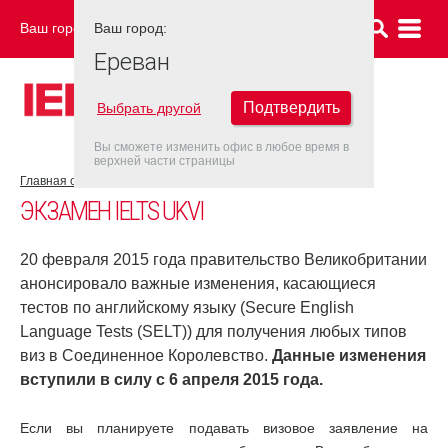
Ваш город:
Ваш город:
ЕРЕВАН
Ереван
Подтвердить
Выбрать другой
Вы сможете изменить офис в любое время в
верхней части страницы
Главная страница
Об экзамене IELTS
Экзамен IELTS UKVI
ЭКЗАМЕН IELTS UKVI
20 февраля 2015 года правительство Великобритании
анонсировало важные изменения, касающиеся
тестов по английскому языку (Secure English
Language Tests (SELT)) для получения любых типов
виз в Соединенное Королевство.
Данные изменения
вступили в силу с 6 апреля 2015 года.
Если вы планируете подавать визовое заявление на