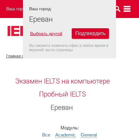
Ваш город:
Ваш город:
ЕРЕВАН
Ереван
Подтвердить
Выбрать другой
Вы сможете изменить офис в любое время в
верхней части страницы
Главная страница
Ереван
Экзамен IELTS на компьютере
Пробный IELTS
Ереван
Модуль:
Все
Academic
General