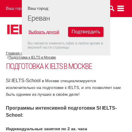
Ваш город:
Ваш город:
ЕРЕВАН
Ереван
Подтвердить
Выбрать другой
Вы сможете изменить офис в любое время в
верхней части страницы
Главная страница
Об экзамене IELTS
Подготовка к IELTS
Подготовка к IELTS в Москве
ПОДГОТОВКА К IELTS В МОСКВЕ
SI IELTS-School
в Москве специализируется
исключительно на подготовке к IELTS, и это позволяет нам
быть одними из лучших в своём деле!
Программы интенсивной подготовки
SI IELTS-
School
:
Индивидуальные занятия по 2 ак. часа