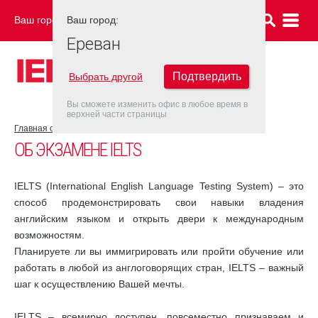
Ваш город:
Ваш город:
ЕРЕВАН
Ереван
Подтвердить
Выбрать другой
Вы сможете изменить офис в любое время в
верхней части страницы
Главная страница
Об экзамене IELTS
ОБ ЭКЗАМЕНЕ IELTS
IELTS (International English Language Testing System) – это
способ продемонстрировать свои навыки владения
английским языком и открыть двери к международным
возможностям.
Планируете ли вы иммигрировать или пройти обучение или
работать в любой из англоговорящих стран, IELTS – важный
шаг к осуществлению Вашей мечты.
IELTS – всемирно доступен, повсеместно признаваем и